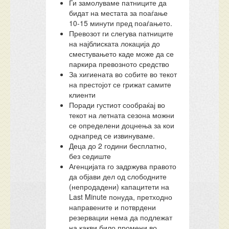
Ги замолуваме патниците да
бидат на местата за поаѓање
10-15 минути пред поаѓањето.
Превозот ги слегува патниците
на најблиската локација до
сместувањето каде може да се
паркира превозното средство
За хигиената во собите во текот
на престојот се грижат самите
клиенти
Поради густиот сообраќај во
текот на летната сезона можни
се определени доцнења за кои
однапред се извинуваме.
Деца до 2 години бесплатно,
без седиште
Агенцијата го задржува правото
да објави дел од слободните
(непродадени) капацитети на
Last Minute понуда, претходно
направените и потврдени
резервации нема да подлежат
на какви било промени во