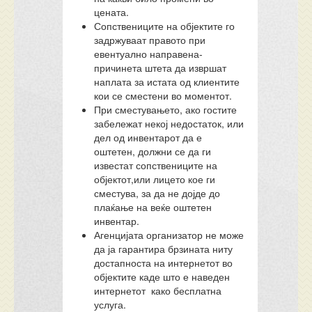
цената.
Сопствениците на објектите го
задржуваат правото при
евентуално направена-
причинета штета да извршат
наплата за истата од клиентите
кои се сместени во моментот.
При сместувањето, ако гостите
забележат некој недостаток, или
дел од инвентарот да е
оштетен, должни се да ги
известат сопствениците на
објектот,или лицето кое ги
сместува, за да не дојде до
плаќање на веќе оштетен
инвентар.
Агенцијата организатор не може
да ја гарантира брзината ниту
достапноста на интернетот во
објектите каде што е наведен
интернетот како бесплатна
услуга.