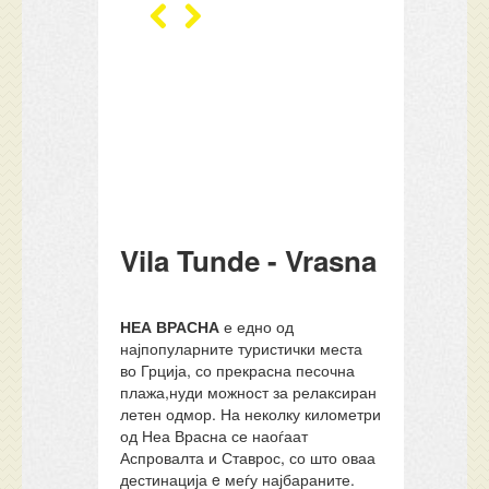
Vila Tunde - Vrasna
НЕА ВРАСНА
е едно од
најпопуларните туристички места
во Грција, со прекрасна песочна
плажа,нуди можност за релаксиран
летен одмор. На неколку километри
од Неа Врасна се наоѓаат
Аспровалта и Ставрос, со што оваа
дестинација e меѓу најбараните.