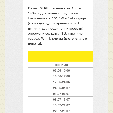
Вила ТУНДЕ се наоѓа на
130 –
140м. оддалеченост од плажа.
Располага со 1/2, 1/3 и 1/4 студија
(со по два дупли кревети или 1
дупли и два поединечни кревети),
опремени со: кујна, ТВ, купатило,
тераса, WI-FI,
клима (вклучена во
цената).
ПЕРИОД
НО
03.06-10.06
10.06-17.06
17.06-24.06
24.06-01.07
01.07-08.07
08.07-15.07
15.07-22.07
22.07-29.07