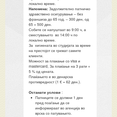
локално време.
Напомена:
Задолжително патничко
здравствено осигурување – без
франшиза до 65 год. – 300 ден, од
65 = 500 ден.
Собите се напуштаат во 9:00 ч, а
сместувањето во 14:00 ч по
локално време.
За хигиената во студијата за време
на престојот се грижат самите
клиенти.
Можност за плакање со visa и
mastercard, За плаќање на 3 рати +
5 % од цената.
Плаќањето е во денарска
противредност (1 € = 62 ден.).
Останати услови
:
Патниците се должни 1 ден
пред поаѓање да се
информираат во агенција во
врска со патувањето.