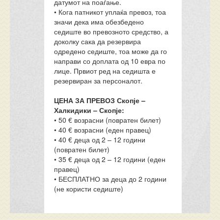
датумот на поаѓање.
• Кога патникот уплаќа превоз, тоа
значи дека има обезбедено
седиште во превозното средство, а
доколку сака да резервира
одредено седиште, тоа може да го
направи со доплата од 10 евра по
лице. Првиот ред на седишта е
резервиран за персоналот.
ЦЕНА ЗА ПРЕВОЗ Скопје –
Халкидики – Скопје:
• 50 € возрасни (повратен билет)
• 40 € возрасни (еден правец)
• 40 € деца од 2 – 12 години
(повратен билет)
• 35 € деца од 2 – 12 години (еден
правец)
• БЕСПЛАТНО за деца до 2 години
(не користи седиште)