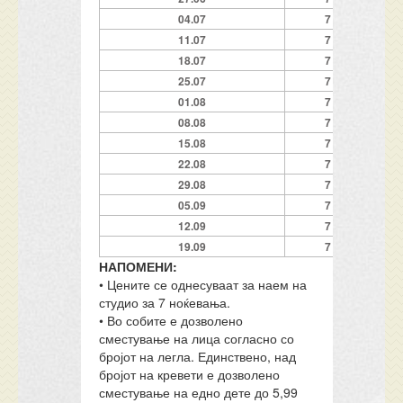
04.07
7
11.07
7
18.07
7
25.07
7
01.08
7
08.08
7
15.08
7
22.08
7
29.08
7
05.09
7
12.09
7
19.09
7
НАПОМЕНИ:
• Цените се однесуваат за наем на
студио за 7 ноќевања.
• Во собите е дозволено
сместување на лица согласно со
бројот на легла. Единствено, над
бројот на кревети е дозволено
сместување на едно дете до 5,99