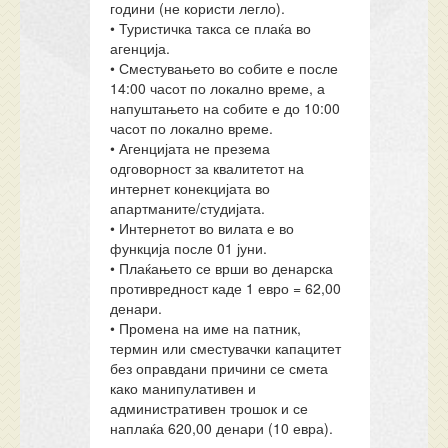
години (не користи легло).
• Туристичка такса се плаќа во
агенција.
• Сместувањето во собите е после
14:00 часот по локално време, а
напуштањето на собите е до 10:00
часот по локално време.
• Агенцијата не презема
одговорност за квалитетот на
интернет конекцијата во
апартманите/студијата.
• Интернетот во вилата е во
функција после 01 јуни.
• Плаќањето се врши во денарска
противредност каде 1 евро = 62,00
денари.
• Промена на име на патник,
термин или сместувачки капацитет
без оправдани причини се смета
како манипулативен и
административен трошок и се
наплаќа 620,00 денари (10 евра).