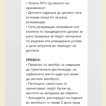
• Уплата 50% од износот на
аранжманот.
• Доплата најдоцна до датумот кога
истекува попустот за рана
резервација.
• Сите резервации направени или
платени по предвидените датуми за
рано букирање ќе бидат наплатени
по редовни или ревидирани услови
и цени актуелни во периодот на
доплата.
ПРЕВОЗ:
• Превозот со автобус се извршува
до туристичката дестинација, на
најблиското место каде што може
да застане автобусот.
• Патниците самостојно го
пренесуваат својот багаж од
местото на запирање до објектот.
• Агенцијата, распоредот на седење
во автобусот го прави 2 дена пред