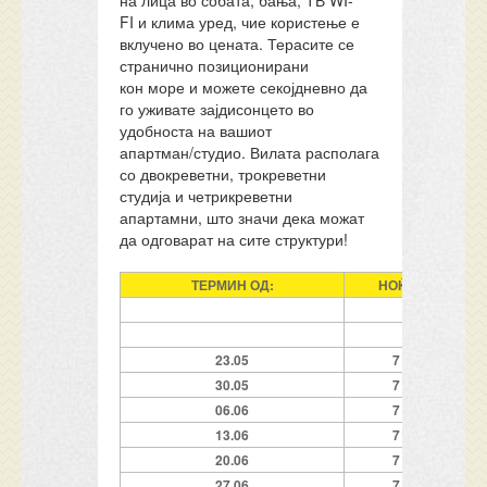
на лица во собата, бања, ТВ WI-
FI и клима уред, чие користење е
вклучено во цената. Терасите се
странично позиционирани
кон море и можете секојдневно да
го уживате зајдисонцето во
удобноста на вашиот
апартман/студио. Вилата располага
со двокреветни, трокреветни
студија и четрикреветни
апартамни, што значи дека можат
да одговарат на сите структури!
ТЕРМИН ОД:
НОЌИ
23.05
7
30.05
7
06.06
7
13.06
7
20.06
7
27.06
7