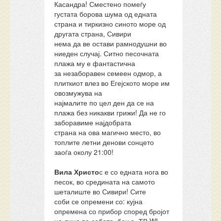
Касандра! Сместено помеѓу
густата борова шума од едната
страна и тиркизно синото море од
другата страна, Сивири
нема да ве остави рамнодушни во
ниеден случај. Ситно песочната
плажа му е фантастична
за незаборавен семеен одмор, а
плиткиот влез во Егејското море им
овозмужува на
најмалите по цел ден да се на
плажа без никакви грижи! Да не го
заборавиме најдобрата
страна на ова магично место, во
топлите летни денови сонцето
заоѓа околу 21:00!
Вила Христо
с е со едната нога во
песок, во средината на самото
шеталиште во Сивири! Сите
соби се опремени со: кујна
опремена со прибор според бројот