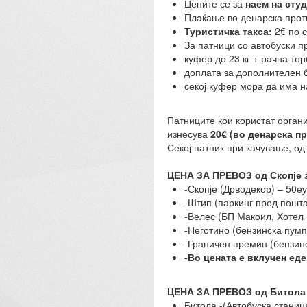
Цените се за
наем на сту
Плаќање во денарска проти
Туристичка такса:
2€ по с
За патници со автобуски п
куфер до 23 кг + рачна тор
доплата за дополнителен б
секој куфер мора да има 
Патниците кои користат орган
изнесува
20€ (во денарска п
Секој патник при качување, од
ЦЕНА ЗА ПРЕВОЗ од Скопје 
-Скопје (Дрводекор) – 50е
-Штип (паркинг пред пошт
-Велес (БП Макоил, Хотел 
-Неготино (бензинска пумп
-Граничен премин (бензин
-Во цената е вклучен еде
ЦЕНА ЗА ПРЕВОЗ од Битола 
Битола -(Автобуска станиц