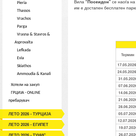
Вила
“Посеидон”
се наоѓа на
Pieria
им е достапен бесплатен парки
Thassos
Vrachos
Parga
Vrasna & Stavros &
Asprovalta
Lefkada
Термин
Evia
17.05.202
Skiathos
24.05.202
Ammoudia & Kanali
31.05.202
Хотели на закуп
07.06.202
14.06.202
ГРЦИЈА - ONLINE
21.06.202
пребарувач
28.06.202
ЛЕТО 2026 - ТУРЦИЈА
05.07.202
12.07.202
ЛЕТО 2026 - ЕГИПЕТ
19.07.202
26.07.202
ЛЕТО 2026 - ТУНИС