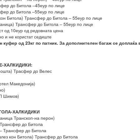
фер до Битола –45еур по лице
сфер до Битола –55еур по лице
кон Битола) Трансфер до Битола – 55еур по лице
таница) Трансфер до Битола – 55еур по лице
ст од 10еур од редовната цена
но и не користат седиште
н куфер од 23кг по патник. За дополнителен багаж се доплаќа 
Е-ХАЛКИДИКИ:
 пошта) Трасфер до Велес
отел Македонија)
но)
БП Шимов)
ТОЛА-ХАЛКИДИКИ
таница Транскоп-на перон)
 Трансфер до Битола
 – Трансфер до Битола
злез кон Битола) Трансфер до Битола