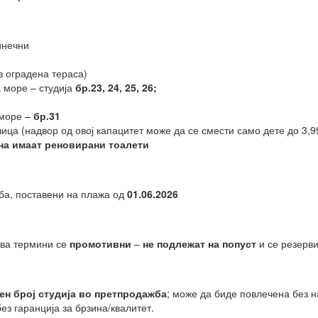
инечни
з оградена тераса)
 море – студија
бр.23, 24, 25, 26;
 море –
бр.31
ица (надвор од овој капацитет може да се смести само дете до 3,9
на имаат реновирани тоалети
ба, поставени на плажа од
01.06.2026
два термини се
промотивни
–
не подлежат на попуст
и се резерв
ен број студија во претпродажба
; може да биде повлечена без н
без гаранција за брзина/квалитет.