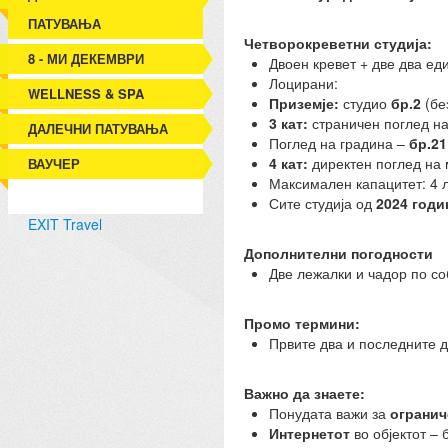
ПАТУВАЊА
Четворокреветни студија:
8 - МИ ДЕКЕМВРИ
Двоен кревет + две два ед
Лоцирани:
WELLNESS & SPA
Приземје:
студио
бр.2
(бе
3 кат:
страничен поглед на
ДАЛЕЧНИ ПАТУВАЊА
Поглед на градина –
бр.21
4 кат:
директен поглед на
ВАУЧЕР
Максимален капацитет: 4 л
Сите студија од
2024 годи
EXIT Travel
Дополнителни погодности
Две лежалки и чадор по со
Промо термини:
Првите два и последните 
Важно да знаете:
Понудата важи за
огранич
Интернетот
во објектот – 