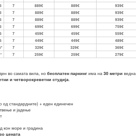
6
7
889€
889€
939€
6
7
889€
889€
939€
6
7
889€
889€
939€
6
7
699€
699€
759€
6
7
459€
459€
559€
6
7
449€
449€
489€
6*
7
329€
329€
369€
6*
7
259€
259€
279€
ден во самата вила, но
бесплатен паркинг
има на
30 метри
ведна
тни и четворокреветни студија
.
о од стандардните) + еден единечен
отвење и јадење
т
д кон море и градина
во цената