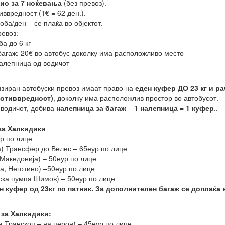
дио за 7 ноќевања
(без превоз).
ввредност (1€ = 62 ден.).
оба/ден – се плаќа во објектот.
ревоз:
ба до 6 кг
агаж: 20€ во автобус доколку има расположливо место
налепница од водичот
изиран автобуски превоз имаат право на
еден куфер ДО 23 кг и ра
ротиввредност)
, доколку има расположлив простор во автобусот.
 водичот, добива
налепница за багаж
–
1 налепница = 1 куфер
..
за Халкидики
ур по лице
а) Трансфер до Велес – 65еур по лице
Македонија) – 50еур по лице
а, Неготино) –50еур по лице
ска пумпа Шимов) – 50еур по лице
н куфер од 23кг по патник. За дополнителен багаж се доплаќа 
за Халкидики:
а Транскоп – на перон) – 45еур по лице