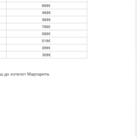
969€
969€
969€
789€
589€
519€
399€
309€
ш до хотелот Маргарита.