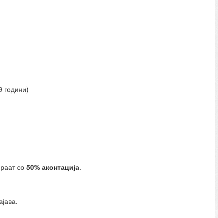
9 години)
ираат со
50% аконтација
.
ајава.