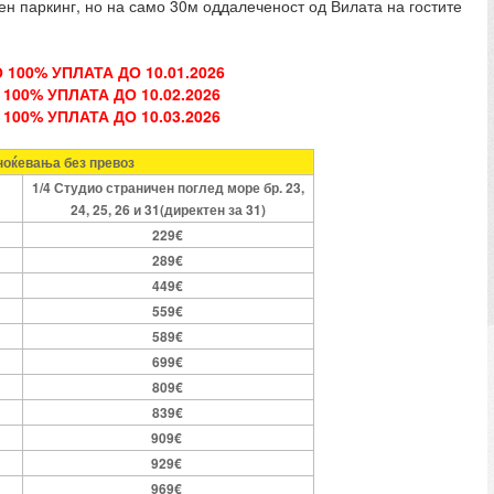
ен паркинг, но на само 30м оддалеченост од Вилата на гостите
 100% УПЛАТА ДО 10.01.2026
100% УПЛАТА ДО 10.02.2026
100% УПЛАТА ДО 10.03.2026
 ноќевања без превоз
1/4 Студио страничен поглед море бр. 23,
24, 25, 26 и 31(директен за 31)
229€
289€
449€
559€
589€
699€
809€
839€
909€
929€
969€