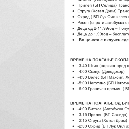
Прилеп (БП Селида) Транс
Струга (Хотел Дрим) Тран
Охрид ( БП Лук Оил излез 
Ресен (спроти автобуска с
Деца од 2-11,99год – Попу
Деца до 1,99год – бесплат
-Во цената е вклучен еде
ВРЕМЕ НА ПОАЃАЊЕ СКОПЈ
-3:40 Штип (паркинг пред
-4:00 Скопје (Дрводекор)
-4:30 Велес (БП Макоил, Х
-5:00 Неготино (БП Неготи
-6:00 Граничен премин ( 
ВРЕМЕ НА ПОАЃАЊЕ ОД БИ
-4:00 Битола (Автобуска С
-3:15 Прилеп (БП Салида)
-2:15 Струга (Хотел Дрим)
-2:30 Охрид (БП Лук Оил и