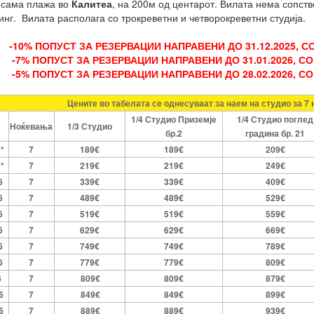
 сама плажа во
Калитеа
, на 200м од центарот. Вилата нема сопств
нг. Вилата располага со трокреветни и четворокреветни студија.
-10% ПОПУСТ ЗА РЕЗЕРВАЦИИ НАПРАВЕНИ ДО 31.12.2025, СО
-7% ПОПУСТ ЗА РЕЗЕРВАЦИИ НАПРАВЕНИ ДО 31.01.2026, СО 
-5% ПОПУСТ ЗА РЕЗЕРВАЦИИ НАПРАВЕНИ ДО 28.02.2026, СО 
Цените во табелата се однесуваат за наем на студио за 7
1/4 Студио Приземје
1/4 Студио поглед
Ноќевања
1/3 Студио
бр.2
градина бр. 21
6*
7
189€
189€
209€
6*
7
219€
219€
249€
6
7
339€
339€
409€
6
7
489€
489€
529€
6
7
519€
519€
559€
6
7
629€
629€
669€
6
7
749€
749€
789€
6
7
779€
779€
809€
6
7
809€
809€
879€
6
7
849€
849€
899€
6
7
889€
889€
939€