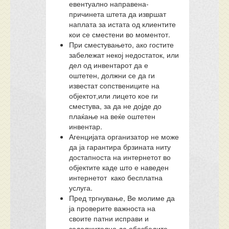
евентуално направена-
причинета штета да извршат
наплата за истата од клиентите
кои се сместени во моментот.
При сместувањето, ако гостите
забележат некој недостаток, или
дел од инвентарот да е
оштетен, должни се да ги
известат сопствениците на
објектот,или лицето кое ги
сместува, за да не дојде до
плаќање на веќе оштетен
инвентар.
Агенцијата организатор не може
да ја гарантира брзината ниту
достапноста на интернетот во
објектите каде што е наведен
интернетот како бесплатна
услуга.
Пред тргнување, Ве молиме да
ја проверите важноста на
своите патни исправи и
задолжително да обезбедите