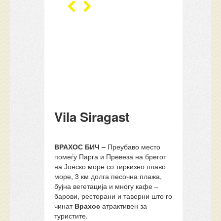
Vila Siragast
ВРАХОС БИЧ –
Преубаво место
помеѓу Парга и Превеза на брегот
на Јонско море со тиркизно плаво
море, 3 км долга песочна плажа,
бујна вегетација и многу кафе –
барови, ресторани и таверни што го
чинат
Врахос
атрактивен за
туристите.