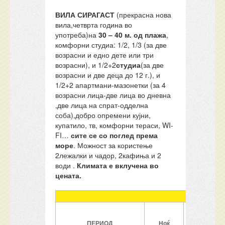
ВИЛА СИРАГАСТ
(прекрасна нова
вила,четврта година во
употреба)на
30
–
40 м. од плажа
,
комфорни студиа: 1/2, 1/3 (за две
возрасни и едно дете или три
возрасни), и 1/2+2
студиа
(за две
возрасни и две деца до 12 г.), и
1/2+2 апартмани-мазонетки (за 4
возрасни лица-две лица во дневна
,две лица на спрат-одделна
соба),добро опремени кујни,
купатило, тв, комфорни тераси, WI-
FI…
сите се
со поглед према
море
. Можност за користење
2лежалки и чадор, 2кафиња и 2
води .
Климата е вклучена во
цената.
ПЕРИОД
Ноќ
1/2
стд