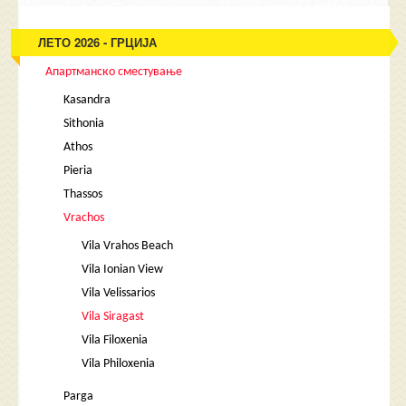
ЛЕТО 2026 - ГРЦИЈА
Апартманско сместување
Kasandra
Sithonia
Athos
Pieria
Thassos
Vrachos
Vila Vrahos Beach
Vila Ionian View
Vila Velissarios
Vila Siragast
Vila Filoxenia
Vila Philoxenia
Parga