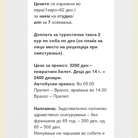
Цените
се изразени во
евра(1евро=62 ден.)
за
наем
на
студио
/
апп
за
7
ноќевања.
Доплата за туристичка такса 2
еур по соба по ден (се плаќа на
лице место на рецепција при
сместување).
Цена за превоз: 3200 ден –
повратнен билет. Деца до 14 г. =
2400 денари.
Автобуски превоз:
Во 05:00
Прилеп – Врахос; враќање во 14.00
Врахос – Прилеп.
Напомена:
Задолжително патничко
здравствено осигурување – без
франшиза до 65 год. – 300 ден, од
65 = 500 ден.
Менување на чаршави во собите е