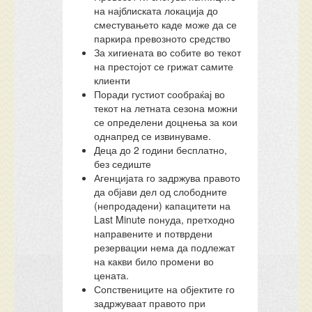
на најблиската локација до
сместувањето каде може да се
паркира превозното средство
За хигиената во собите во текот
на престојот се грижат самите
клиенти
Поради густиот сообраќај во
текот на летната сезона можни
се определени доцнења за кои
однапред се извинуваме.
Деца до 2 години бесплатно,
без седиште
Агенцијата го задржува правото
да објави дел од слободните
(непродадени) капацитети на
Last Minute понуда, претходно
направените и потврдени
резервации нема да подлежат
на какви било промени во
цената.
Сопствениците на објектите го
задржуваат правото при