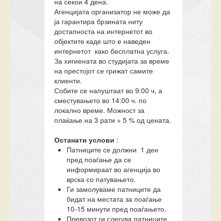
на секои 4 дена.
Агенцијата организатор не може да
ја гарантира брзината ниту
достапноста на интернетот во
објектите каде што е наведен
интернетот како бесплатна услуга.
За хигиената во студијата за време
на престојот се грижат самите
клиенти.
Собите се напуштаат во 9:00 ч, а
сместувањето во 14:00 ч. по
локално време. Можност за
плаќање на 3 рати + 5 % од цената.
Останати услови
:
Патниците се должни 1 ден
пред поаѓање да се
информираат во агенција во
врска со патувањето.
Ги замолуваме патниците да
бидат на местата за поаѓање
10-15 минути пред поаѓањето.
Превозот ги слегува патниците