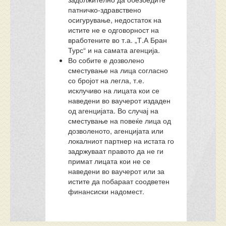
патничко-здравствено
осигурување, недостаток на
истите не е одговорност на
вработените во т.а. „Т.А Бран
Турс“ и на самата агенција.
Во собите е дозволено
сместување на лица согласно
со бројот на легла, т.е.
исклучиво на лицата кои се
наведени во ваучерот издаден
од агенцијата. Во случај на
сместување на повеќе лица од
дозволеното, агенцијата или
локалниот партнер на истата го
задржуваат правото да не ги
примат лицата кои не се
наведени во ваучерот или за
истите да побараат соодветен
финансиски надомест.