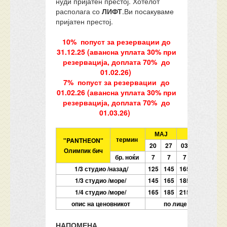
нуди пријатен престој. Хотелот
располага со
ЛИФТ
.Ви посакуваме
пријатен престој.
10% попуст за резервации до
31.12.25 (авансна уплата 30% при
резервација, доплата 70% до
01.02.26)
7% попуст за резервации до
01.02.26 (авансна уплата 30% при
резервација, доплата 70% до
01.03.26)
МАЈ
ЈУНИ
термин
"PANTHEON"
20
27
03
10
17
Олимпик бич
бр. ноќи
7
7
7
7
7
1/3 студио /назад/
125
145
165
185
205
1/3 студио /море/
145
165
185
205
235
1/4 студио /море/
165
185
215
235
265
опис на ценовникот
по лице со превоз
НАПОМЕНА