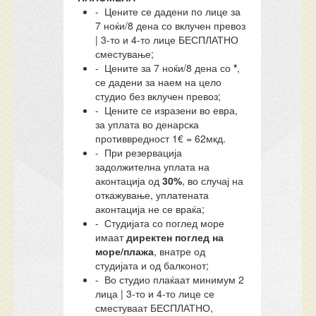
- Цените се дадени по лице за
7 ноќи/8 дена со вклучен превоз
| 3-то и 4-то лице БЕСПЛАТНО
сместување;
- Цените за 7 ноќи/8 дена со
*
,
се дадени за наем на цело
студио без вклучен превоз;
- Цените се изразени во евра,
за уплата во денарска
противвредност 1€ = 62мкд.
- При резервација
задолжителна уплата на
аконтација од
30%
, во случај на
откажување, уплатената
аконтација не се враќа;
- Студијата со поглед море
имаат
директен поглед на
море/плажа
, внатре од
студијата и од балконот;
- Во студио плаќаат минимум 2
лица | 3-то и 4-то лице се
сместуваат БЕСПЛАТНО,