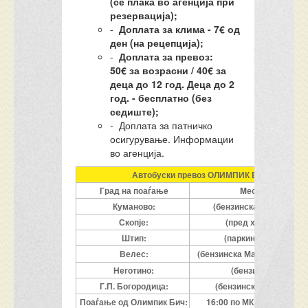
(се плаќа во агенција при
резервација);
-
Доплата за клима - 7€ од
ден (на рецепција);
-
Доплата за превоз:
50€ за возрасни / 40€ за
деца до 12 год. Деца до 2
год. - бесплатно (без
седиште);
- Доплата за патничко
осигурување. Информации
во агенција.
Автобуски превоз ОЛИМПИК БИЧ, според 
Град на поаѓање
Mесто на поаѓа
Куманово:
(бензинска Макпетрол-
Скопје:
(пред хотел Контин
Штип:
(паркинг пред нова 
Велес:
(бензинска Макоил, мотел
Неготино:
(бензинска Макпет
Г.П. Богородица:
(бензинска, Oкта / Бог
Поаѓање од Олимпик Бич:
16:00 по МК време / 17:0