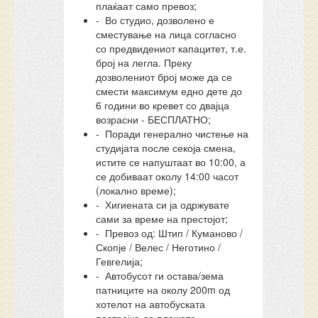
плаќаат само превоз;
- Во студио, дозволено е
сместување на лица согласно
со предвидениот капацитет, т.е.
број на легла. Преку
дозволениот број може да се
смести максимум едно дете до
6 години во кревет со двајца
возрасни - БЕСПЛАТНО;
- Поради генерално чистење на
студијата после секоја смена,
истите се напуштаат во 10:00, а
се добиваат околу 14:00 часот
(локално време);
- Хигиената си ја одржувате
сами за време на престојот;
- Превоз од: Штип / Куманово /
Скопје / Велес / Неготино /
Гевгелија;
- Автобусот ги остава/зема
патниците на околу 200m од
хотелот на автобуската