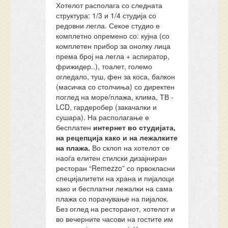
Хотелот располага со следната
структура: 1/3 и 1/4 студија со
редовни легла. Секое студио е
комплетно опремено со: кујна (со
комплетен прибор за онолку лица
према број на легла + аспиратор,
фрижидер..), тоалет, големо
огледало, туш, фен за коса, балкон
(масичка со столчиња) со директен
поглед на море/плажа, клима, ТВ -
LCD, гардеробер (закачалки и
сушара). На располагање е
бесплатен
интернет во студијата,
на рецепција како и на лежалките
на плажа.
Во склоп на хотелот се
наоѓа елитен стилски дизајниран
ресторан “Remezzo” со првокласни
специјалитети на храна и пијалоци
како и бесплатни лежалки на сама
плажа со порачување на пијалок.
Без оглед на ресторанот, хотелот и
во вечерните часови на гостите им