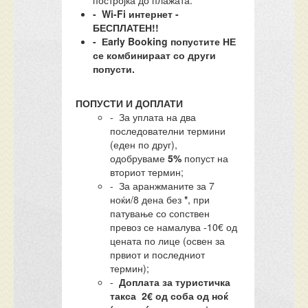
постројка до плажата.
- Wi-Fi интернет -
БЕСПЛАТЕН!!
- Еarly Booking попустите НЕ
се комбинираат со други
попусти.
ПОПУСТИ И ДОПЛАТИ
- За уплата на два
последователни термини
(еден по друг),
одобруваме
5%
попуст на
вториот термин;
- За аранжманите за 7
ноќи/8 дена без
*
, при
патување со сопствен
превоз се намалува -10€ од
цената по лице (освен за
првиот и последниот
термин);
-
Доплата за туристичка
такса 2€ од соба од ноќ