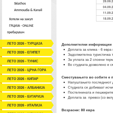
28.08.
Skiathos
04.09.
Ammoudia & Kanali
11.09.
18.09.
Хотели на закуп
ГРЦИЈА - ONLINE
пребарувач
ЛЕТО 2026 - ТУРЦИЈА
Дополнителни информации
Доплата за клима - 6 евра 
ЛЕТО 2026 - ЕГИПЕТ
Задолжителна туристичка та
За уплата за 2 споени тер
ЛЕТО 2026 - ТУНИС
Во студиата дозволено е с
ЛЕТО 2026 - ЦРНА ГОРА
Сместувањето во собите е п
ЛЕТО 2026 - КИПАР
Напуштањето последниот д
Студиата се добиваат исчи
ЛЕТО 2026 - АЛБАНИЈА
Постелнината и пешкирите 
ЛЕТО 2026 - БУГАРИЈА
Доплата за превоз (со вклу
ЛЕТО 2026 - ИТАЛИЈА
Возрасни: 80 евра