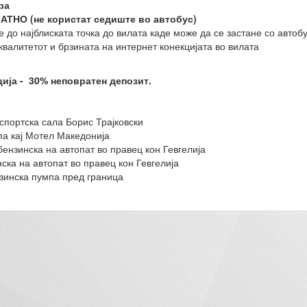
ра
ЛАТНО (не користат седиште во автобус)
 до најблиската точка до вилата каде може да се застане со автоб
квалитетот и брзината на интернет конекцијата во вилата
ија - 30% неповратен депозит.
ј спортска сала Борис Трајковски
па кај Мотел Македонија
ензинска на автопат во правец кон Гевгелија
ка на автопат во правец кон Гевгелија
нзинска пумпа пред граница