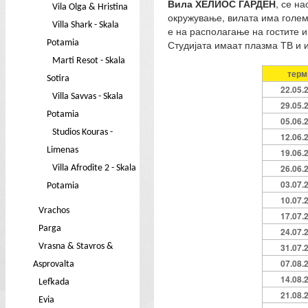
Вила ХЕЛИОС ГАРДЕН
, се н
Vila Olga & Hristina
окружување, вилата има голем 
Villa Shark - Skala
е на располагање на гостите и
Potamia
Студијата имаат плазма ТВ и и
Marti Resot - Skala
терм
Sotira
22.05.
Villa Savvas - Skala
29.05.
Potamia
05.06.
Studios Kouras -
12.06.
Limenas
19.06.
26.06.
Villa Afrodite 2 - Skala
03.07.
Potamia
10.07.
Vrachos
17.07.
Parga
24.07.
Vrasna & Stavros &
31.07.
07.08.
Asprovalta
14.08.
Lefkada
21.08.
Evia