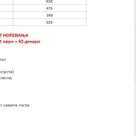
629
479
399
329
 7 НОЌЕВАЊА
1 евро = 62 денари
тот
опусти)
легла.
т самите гости.