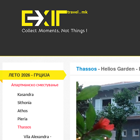
Thassos
- Helios Garden -
ЛЕТО 2026 - ГРЦИЈА
Апартманско сместување
Kasandra
Sithonia
Athos
Pieria
Thassos
Vila Alexandra -