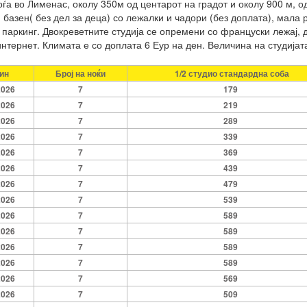
аоѓа во Лименас, околу 350м од центарот на градот и околу 900 м, 
базен( без дел за деца) со лежалки и чадори (без доплата), мала 
 паркинг. Двокреветните студија се опремени со француски лежај, д
нтернет. Климата е со доплата 6 Еур на ден. Величина на студијат
ин
Број на ноќи
1/2 студио стандардна соба
2026
7
179
2026
7
219
2026
7
289
2026
7
339
2026
7
369
2026
7
439
2026
7
479
2026
7
539
2026
7
589
2026
7
589
2026
7
589
2026
7
589
2026
7
569
2026
7
509