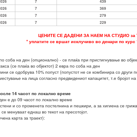
2026
7
439
2026
7
369
2026
7
279
2026
7
229
ЦЕНИТЕ СЕ ДАДЕНИ ЗА НАЕМ НА СТУДИО за
* уплатите се вршат исклучиво во денари по курс 
по соба на ден (опционално) - се плаќа при пристигнување во објек
кса (се плаќа во објектот) 2 евра по соба на ден
мини се одобрува 10% попуст (попустот не се комбинира со други п
местување на лица согласно предвидениот капацитет, т.е бројот на 
осле 14 часот по локално време
ен е до 09 часот по локално време
стени и со променета постелнина и пешкири, а за хигиена се грижа
се менуваат еднаш во текот на пресотојот.
чена карта за траект):