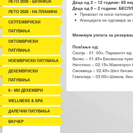
ЛЕТО 2026 - ШПАНИЈА
Деца од 2 – 12 години: 65 ев
Деца од 0 – 2 години: БЕСП
ЛЕТО 2026 - НА ПЛАНИНА
Превозот ги носи патниците
Агенцијата не одговара за 
СЕПТЕМВРИСКИ
ПАТУВАЊА
Минимум уплата за резервац
ОКТОМВРИСКИ
Поаѓање од:
ПАТУВАЊА
Скопје - 01: 00ч. Паркингот ка
Велес – 01:45ч Бензинска пум
НОЕМВРИСКИ ПАТУВАЊА
Неготино – 02:15ч Макпетрол б
Смоквица – 02:45ч Шел бензинс
ДЕКЕМВРИСКИ
Гевгелија – 03:00ч Шимов, бе
ПАТУВАЊА
8 - МИ ДЕКЕМВРИ
WELLNESS & SPA
ДАЛЕЧНИ ПАТУВАЊА
ВАУЧЕР