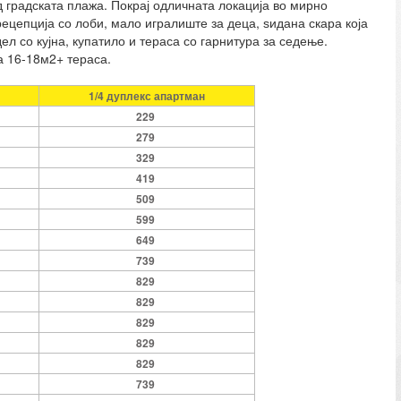
од градската плажа. Покрај одличната локација во мирно
рецепција со лоби, мало игралиште за деца, ѕидана скара која
ел со кујна, купатило и тераса со гарнитура за седење.
а 16-18м2+ тераса.
1/4 дуплекс апартман
229
279
329
419
509
599
649
739
829
829
829
829
829
739