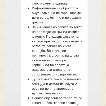
сместувачките единици.
Информациите за објектот ги
ажурираме, но не гарантираме
дека се целосни или не содржат
грешки.
За хигиената во собите во текот
на престојот се грижат самите
клиенти. По завршувањето на
вашиот престој должни сте да ја
оставите собата во чиста
состојба. Во случај на
причинета материјална штета
за време на престојот,
корисникот на собата ја
надоместува штетата на
сопственикот на лице место.
Туристичката такса се плаќа во
агенција и истата изнесува 2
евра на ден по апартман /
дуплекс апартман.
Цените објавени во табелите се
конечни, без скриени трошоци.