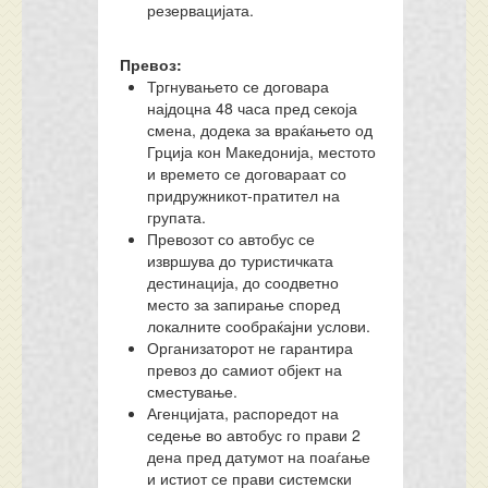
резервацијата.
Превоз:
Тргнувањето се договара
најдоцна 48 часа пред секоја
смена, додека за враќањето од
Грција кон Македонија, местото
и времето се договараат со
придружникот-пратител на
групата.
Превозот со автобус се
извршува до туристичката
дестинација, до соодветно
место за запирање според
локалните сообраќајни услови.
Организаторот не гарантира
превоз до самиот објект на
сместување.
Агенцијата, распоредот на
седење во автобус го прави 2
дена пред датумот на поаѓање
и истиот се прави системски