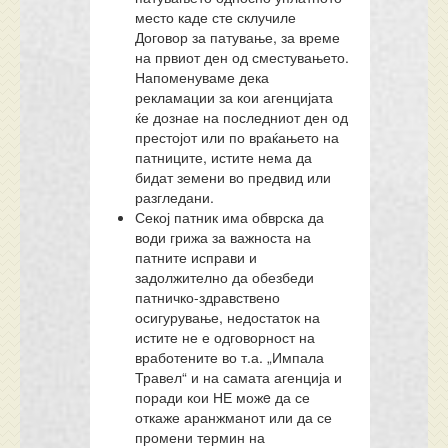
место каде сте склучиле
Договор за патување, за време
на првиот ден од сместувањето.
Напоменуваме дека
рекламации за кои агенцијата
ќе дознае на последниот ден од
престојот или по враќањето на
патниците, истите нема да
бидат земени во предвид или
разгледани.
Секој патник има обврска да
води грижа за важноста на
патните исправи и
задолжително да обезбеди
патничко-здравствено
осигурување, недостаток на
истите не е одговорност на
вработените во т.а. „Импала
Травел“ и на самата агенција и
поради кои НЕ можe да се
откаже аранжманот или да се
промени термин на