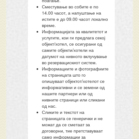
поаѓање.
Сместување во собите е по
14.00 часот, а напуштање на
истите е до 09.00 часот локално
време.
Информацијата за квалитетот и
услугите, кои ги предлага секој
објект/хотел, се осигурани од
самите објекти/хотели на
датумот на нивното вклучување
во резервацискиот систем.
Информациите и фотографиите
на страницата што го
опишуваат објектот/хотелот се
информативни и се земени од
нашите партнери или од
нивните страници или сликани
од нас.
Сликите и текстот на
страницата се генерички и не
можат да се сметаат за
договорни, тие претставуваат
само информации за