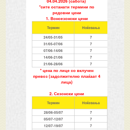
04.04.2026 (сабота)
*сите останати термини по
редовни цени
1. Вонсезонски цени
Термин
Ноќевања
1/
4
апарт
24/05-3
1
/05
7
89
3
1
/05-07/06
7
10
07/06-14/06
7
11
14/06-21/06
7
14
21/06-
2
8/06
7
16
* цена по лице со вклучен
превоз (задолжително плаќаат 4
лица)
2. Сезонски цени
Термин
Ноќевања
1/
4
апарт
2
8/06-
0
5/07
7
679
0
5/07-
1
2/07
7
739
1
2/07-19/07
7
769