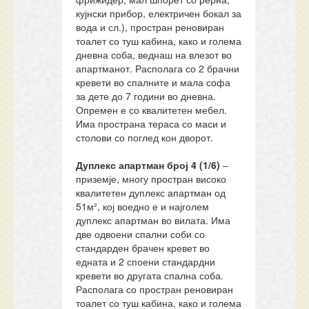
кујнски прибор, електричен бокал за
вода и сл.), простран реновиран
тоалет со туш кабина, како и голема
дневна соба, веднаш на влезот во
апартманот. Располага со 2 брачни
кревети во спалните и мала софа
за дете до 7 години во дневна.
Опремен е со квалитетен мебел.
Има пространа тераса со маси и
столови со поглед кон дворот.
Дуплекс а
партман
број
4
(1/
6
)
–
приземје, многу простран високо
квалитетен дуплекс апартман од
51м², кој воедно е и најголем
дуплекс апартман во вилата. Има
две одвоени спални соби со
стандарден брачен кревет во
едната и 2 споени стандардни
кревети во другата спална соба.
Располага со простран реновиран
тоалет со туш кабина, како и голема