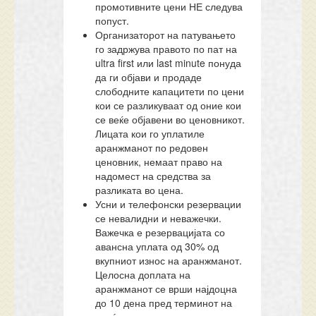
промотивните цени НЕ следува
попуст.
Организаторот на патувањето
го задржува правото по пат на
ultra first или last minute понуда
да ги објави и продаде
слободните капацитети по цени
кои се разликуваат од оние кои
се веќе објавени во ценовникот.
Лицата кои го уплатиле
аранжманот по редовен
ценовник, немаат право на
надомест на средства за
разликата во цена.
Усни и телефонски резервации
се невалидни и неважечки.
Важечка е резервацијата со
авансна уплата од 30% од
вкупниот износ на аранжманот.
Целосна доплата на
аранжманот се врши најдоцна
до 10 дена пред терминот на