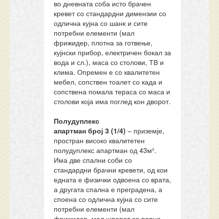
во дневната соба исто брачен
кревет со стандардни димензии со
одлична кујна со шанк и сите
потребни елементи (мал
фрижидер, плотна за готвење,
кујнски прибор, електричен бокал за
вода и сл.), маса со столови, ТВ и
клима. Опремен е со квалитетен
мебел, сопствен тоалет со када и
сопствена помала тераса со маса и
столови која има поглед кон дворот.
Полудуплекс
а
партман
број 3 (1/4)
– приземје,
простран високо квалитетен
полудуплекс апартман од 43м².
Има две спални соби со
стандардни брачни кревети, од кои
едната е физички одвоена со врата,
а другата спална е преградена, а
споена со одлична кујна со сите
потребни елементи (мал
фрижидер, мал шпорет со рерна,