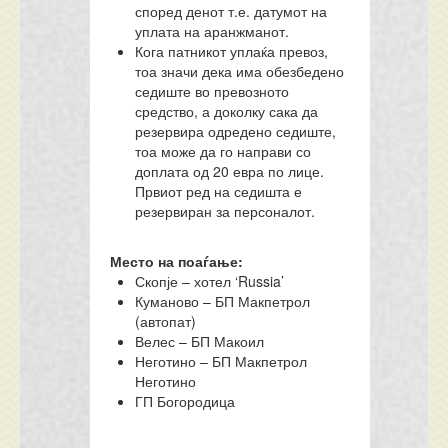
според денот т.е. датумот на
уплата на аранжманот.
Кога патникот уплаќа превоз,
тоа значи дека има обезбедено
седиште во превозното
средство, а доколку сака да
резервира одредено седиште,
тоа може да го направи со
доплата од 20 евра по лице.
Првиот ред на седишта е
резервиран за персоналот.
Место на поаѓање:
Скопје – хотел ‘Russia’
Куманово – БП Макпетрол
(автопат)
Велес – БП Макоил
Неготино – БП Макпетрол
Неготино
ГП Богородица