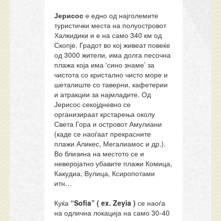
Јерисос
е едно од најголемите
туристички места на полуостровот
Халкидики и е на само 340 км од
Скопје. Градот во кој живеат повеќе
од 3000 жители, има долга песочна
плажа која има ‘сино знаме’ за
чистота со кристално чисто море и
шеталиште со таверни, кафетерии
и атракции за најмладите. Од
Јерисос секојдневно се
организираат крстарења околу
Света Гора и островот Амулиани
(каде се наоѓаат прекрасните
плажи Аликес, Мегалиамос и др.).
Во близина на местото се и
неверојатно убавите плажи Комица,
Какудиа, Вулица, Ксиропотами
итн…
Куќа
“Sofia”
(
ex. Zeyia )
се наоѓа
на одлична локација на само 30-40