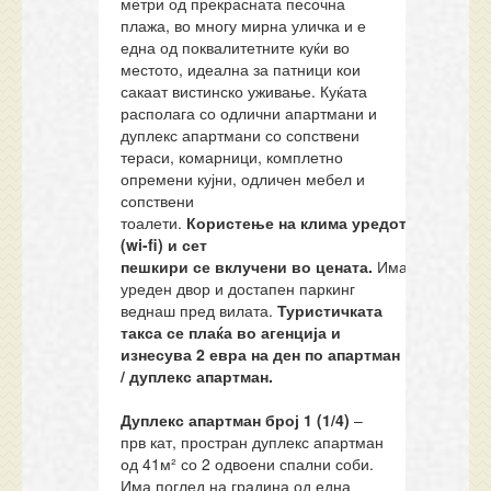
метри од прекрасната песочна
плажа, во многу мирна уличка и е
една од поквалитетните куќи во
местото, идеална за патници кои
сакаат вистинско уживање. Куќата
располага со одлични апартмани и
дуплекс апартмани со сопствени
тераси, комарници, комплетно
опремени кујни, одличен мебел и
сопствени
тоалети.
Користење
на
клима
уредот,
интернет
(wi-fi)
и сет
пешкири
се
вклучени
во
цената.
Има
уреден двор и достапен паркинг
веднаш пред вилата.
Туристичката
такса се плаќа
во агенција и
изнесува
2
евра
на
ден
по
апартман
/ дуплекс апартман.
Дуплекс а
партман број 1 (1/
4
)
–
прв кат, простран дуплекс апартман
од 41м² со 2 одвоени спални соби.
Има поглед на градина од една