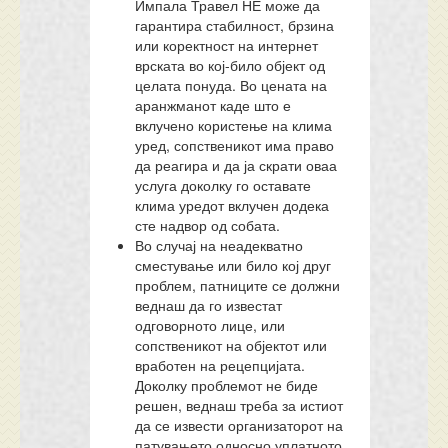
Импала Травел НЕ може да
гарантира стабилност, брзина
или коректност на интернет
врската во кој-било објект од
целата понуда. Во цената на
аранжманот каде што е
вклучено користење на клима
уред, сопственикот има право
да реагира и да ја скрати оваа
услуга доколку го оставате
клима уредот вклучен додека
сте надвор од собата.
Во случај на неадекватно
сместување или било кој друг
проблем, патниците се должни
веднаш да го известат
одговорното лице, или
сопственикот на објектот или
вработен на рецепцијата.
Доколку проблемот не биде
решен, веднаш треба за истиот
да се извести организаторот на
патувањето односно уплатното