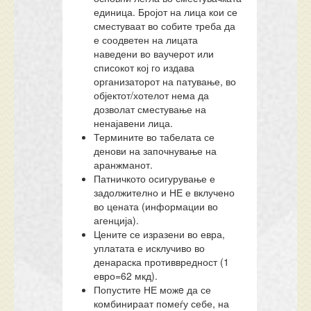
единица. Бројот на лица кои се
сместуваат во собите треба да
е соодветен на лицата
наведени во ваучерот или
списокот кој го издава
организаторот на патување, во
објектот/хотелот нема да
дозволат сместување на
ненајавени лица.
Термините во табелата се
денови на започнување на
аранжманот.
Патничкото осигурување е
задолжително и НЕ е вклучено
во цената (информации во
агенција).
Цените се изразени во евра,
уплатата е исклучиво во
денараска противвредност (1
евро=62 мкд).
Попустите НЕ можe да се
комбинираат помеѓу себе, на