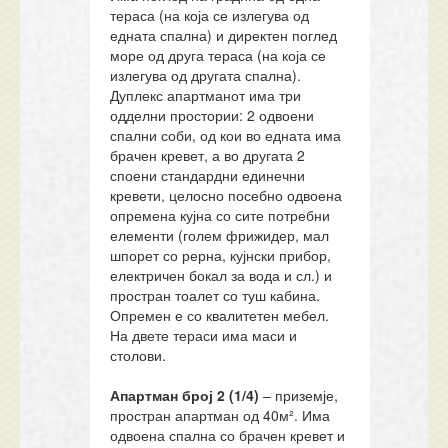
тераса (на која се излегува од
едната спална) и директен поглед
море од друга тераса (на која се
излегува од другата спална).
Дуплекс апартманот има три
одделни простории: 2 одвоени
спални соби, од кои во едната има
брачен кревет, а во другата 2
споени стандардни единечни
кревети, целосно посебно одвоена
опремена кујна со сите потребни
елементи (голем фрижидер, мал
шпорет со рерна, кујнски прибор,
електричен бокал за вода и сл.) и
простран тоалет со туш кабина.
Опремен е со квалитетен мебел.
На двете тераси има маси и
столови.
Апартман
број 2 (1/
4
)
– приземје,
простран апартман од 40м². Има
одвоена спална со брачен кревет и