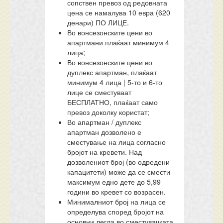
сопствен превоз од редовната
цена се намалува 10 евра (620
денари) ПО ЛИЦЕ.
Во вонсезонските цени во
апартмани плаќаат минимум 4
лица;
Во вонсезонските цени во
дуплекс апартман, плаќаат
минимум 4 лица | 5-то и 6-то
лице се сместуваат
БЕСПЛАТНО, плаќаат само
превоз доколку користат;
Во апартман / дуплекс
апартман дозволено е
сместување на лица согласно
бројот на кревети. Над
дозволениот број (во одредени
капацитети) може да се смести
максимум едно дете до 5,99
години во кревет со возрасен.
Минималниот број на лица се
определува според бројот на
основни легла во сместувачката