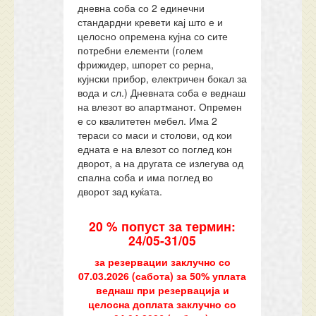
дневна соба со 2 единечни
стандардни кревети кај што е и
целосно опремена кујна со сите
потребни елементи (голем
фрижидер, шпорет со рерна,
кујнски прибор, електричен бокал за
вода и сл.) Дневната соба е веднаш
на влезот во апартманот. Опремен
е со квалитетен мебел. Има 2
тераси со маси и столови, од кои
едната е на влезот со поглед кон
дворот, а на другата се излегува од
спална соба и има поглед во
дворот зад куќата.
20 % попуст за термин:
24/05-31/05
за резервации заклучно со
07.03.2026 (сабота) за 50% уплата
веднаш при резервација и
целосна доплата заклучно со