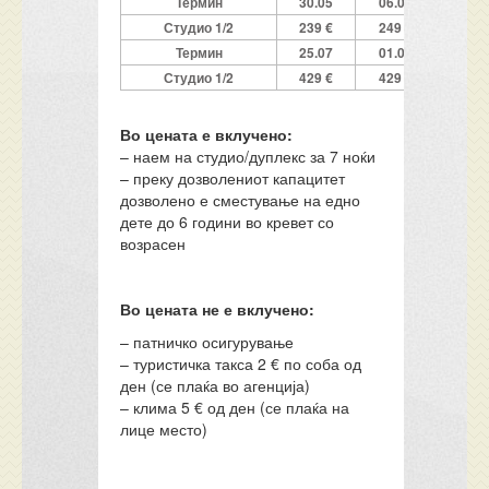
Термин
30.05
06.06
13.0
Студио 1/2
239 €
249 €
269 
Термин
25.07
01.08
08.0
Студио 1/2
429 €
429 €
429 
Во цената е вклучено:
– наем на студио/дуплекс за 7 ноќи
– преку дозволениот капацитет
дозволено е сместување на едно
дете до 6 години во кревет со
возрасен
Во цената не е вклучено:
– патничко осигурување
– туристичка такса 2 € по соба од
ден (се плаќа во агенција)
– клима 5 € од ден (се плаќа на
лице место)