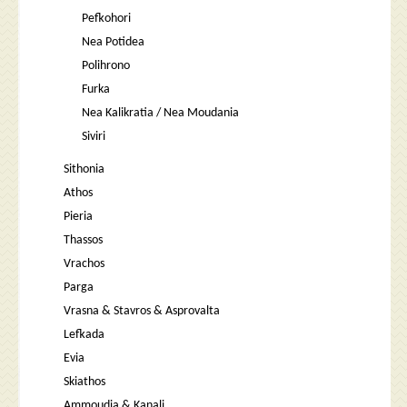
Pefkohori
Nea Potidea
Polihrono
Furka
Nea Kalikratia / Nea Moudania
Siviri
Sithonia
Athos
Pieria
Thassos
Vrachos
Parga
Vrasna & Stavros & Asprovalta
Lefkada
Evia
Skiathos
Ammoudia & Kanali