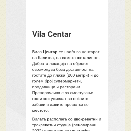
Vila Centar
Вила
Центар
се наоѓа во центарот
на Калитеа, на самото шеталиште.
Добрата локација на објектот
овозможува брза достапност на
гостите до плажа (200 метри) и до
голем број супермаркети,
продавници и ресторани.
Препорачлива е за сместување
гости кои уживаат во ноќните
забави и живите прошетки во
местото.
Вилата располага со двокреветни и
трокреветни студија (реновирани
2022) опремени со мини кујна,