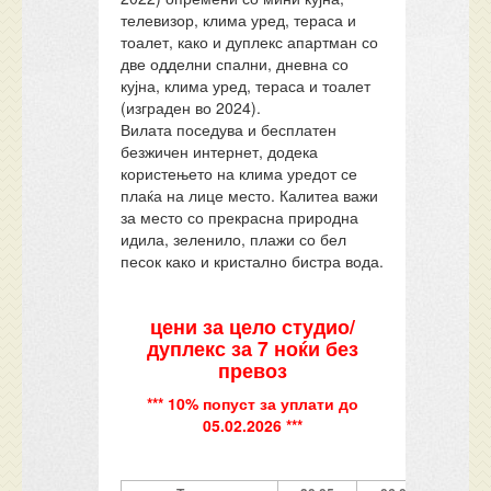
телевизор, клима уред, тераса и
тоалет, како и дуплекс апартман со
две одделни спални, дневна со
кујна, клима уред, тераса и тоалет
(изграден во 2024).
Вилата поседува и бесплатен
безжичен интернет, додека
користењето на клима уредот се
плаќа на лице место. Калитеа важи
за место со прекрасна природна
идила, зеленило, плажи со бел
песок како и кристално бистра вода.
цени за цело студио/
дуплекс за 7 ноќи без
превоз
*** 10% попуст за уплати до
05.02.2026 ***