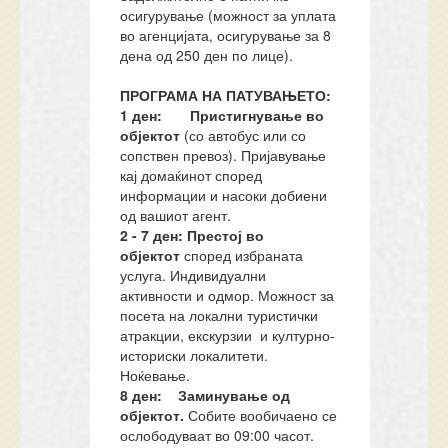
осигурување (можност за уплата
во агенцијата, осигурување за 8
дена од 250 ден по лице).
ПРОГРАМА НА ПАТУВАЊЕТО:
1 ден: Пристигнување во
објектот
(со автобус или со
сопствен превоз). Пријавување
кај домаќинот според
информации и насоки добиени
од вашиот агент.
2 - 7 ден: Престој во
објектот
според избраната
услуга. Индивидуални
активности и одмор. Можност за
посета на локални туристички
атракции, екскурзии и културно-
историски локалитети.
Ноќевање.
8 ден: Заминување од
објектот.
Собите вообичаено се
ослободуваат во 09:00 часот.