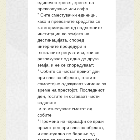
единечен кревет, кревет на
преклопување или софа.
* Сите сместувачки единици,
како и превозните средства се
категоризирани од надлежните
институции во земјата на
дестинацијата, според
интерните процедури и
локалните регулативи, кои се
разликуваат од една до друга
земја, и не се споредуваат;
* Собите се чистат првиот ден
при влез во објектот, гостите
самостојно одржуваат хигиена за
време на престојот. Последниот
ден, гостите ги оставаат чисти
садовите
и го изнесуваат сметот од
собите
* Промена на чаршафи се врши
првиот ден при влез во објектот,
и евентуално по барање од
гостинот доколку има потреба.