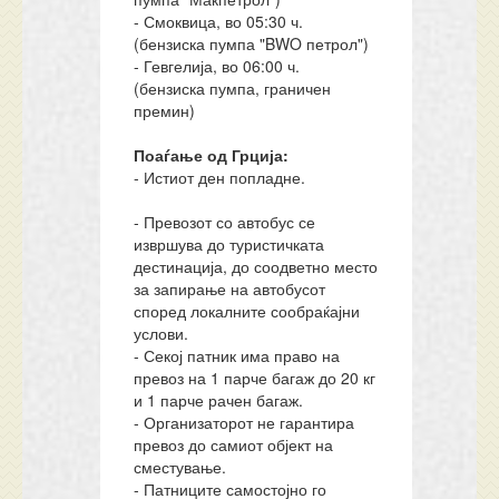
- Смоквица, во 05:30 ч.
(бензиска пумпа "BWO петрол")
- Гевгелија, во 06:00 ч.
(бензиска пумпа, граничен
премин)
Поаѓање од Грција:
- Истиот ден попладне.
- Превозот со автобус се
извршува до туристичката
дестинација, до соодветно место
за запирање на автобусот
според локалните сообраќајни
услови.
- Секој патник има право на
превоз на 1 парче багаж до 20 кг
и 1 парче рачен багаж.
- Организаторот не гарантира
превоз до самиот објект на
сместување.
- Патниците самостојно го