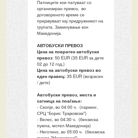
Патниците кои патуваат со
организиран превоз, во
договореното време се
пријавуваат кај придружникот на
групата. Заминување кон
Македонија.
АВТОБУСКИ ПРЕВОЗ
Цена на повратен автобуски
превоз
: 50 EUR (35 EUR за дете
02 до 12 год.)
Цена на автобуски превоз во
еден правец:
35 EUR (возрасен
/ дете)
Автобуски превоз, места и
сатница на поаѓање:
- Скопје, во 04:00 ч. (паркинг,
СРЦ “Борис Трајковски")
- Велес, во 04:30 ч. (бензиска
пумпа, мотел Македонија)
- Неготино, во 05:00 ч. (бензиска
пумпа "Макпетрол")