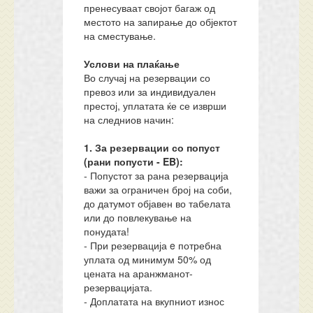
пренесуваат својот багаж од
местото на запирање до објектот
на сместување.
Услови на плаќање
Во случај на резервации со
превоз или за индивидуален
престој, уплатата ќе се изврши
на следниов начин:
1. За резервации со попуст
(рани попусти - EB):
- Попустот за рана резервација
важи за ограничен број на соби,
до датумот објавен во табелата
или до повлекување на
понудата!
- При резервација e потребна
уплата од минимум 50% од
цената на аранжманот-
резервацијата.
- Доплатата на вкупниот износ