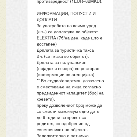
противвредност (1EUR=62MKD).
ИНФОРМАЦИИ, ПОПУСТИ И
ДОПЛАТИ
За употребата на клима уред
(ac+) се доплатува во објектот
ELEKTRA (7€/на ден, каде што е
достапен)
Доплата за туристичка такса
2 € (се плаќа во објектот).
Доплата за полупансион
(појадок и вечера) во ресторан
(информации во агенцијата)
** Во студио/апартман дозволено
е сместување на лица согласно
предвидениот капацитет (број на
кревети),
преку дозволениот број може да
се смести максимум едно дете
до 6 години во кревет со
родител, со одобрение од
сопственикот на објектот.
Задолжително е патничко