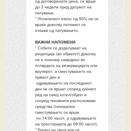
од договорената цена, се врши
до 3 недели пред датумот на
патување.
* Уплатениот износ од 50% не се
враќа доколку патникот се
откаже од патувањето.
ВАЖНИ НАПОМЕНИ
* Собите се доделуваат на
рецепција (во објектот) доколку
не е поинаку наведено во
потврдата на резервацијата или
ваучерот, а сместувањето на
првиот ден и
одјавувањето на последниот
ден ќе се вршат според куќниот
ред на секој хотел/објект и
според тековните расположиви
средства (генерално
сместувањето се врши
по 14:00 часот, а одјавувањето
на просторијата до 09:00 часот);
* Бројот на лица кои се