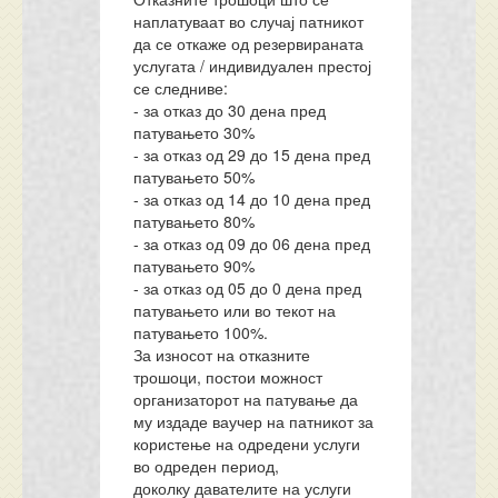
наплатуваат во случај патникот
да се откаже од резервираната
услугата / индивидуален престој
се следниве:
- за отказ до 30 дена пред
патувањето 30%
- за отказ од 29 до 15 дена пред
патувањето 50%
- за отказ од 14 до 10 дена пред
патувањето 80%
- за отказ од 09 до 06 дена пред
патувањето 90%
- за отказ од 05 до 0 дена пред
патувањето или во текот на
патувањето 100%.
За износот на отказните
трошоци, постои можност
организаторот на патување да
му издаде ваучер на патникот за
користење на одредени услуги
во одреден период,
доколку давателите на услуги