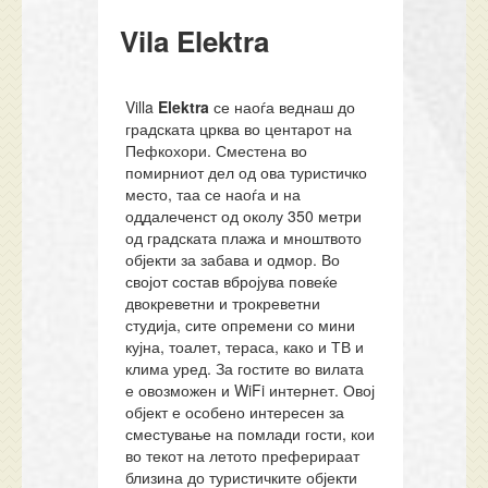
Vila Elektra
Villa
Elektra
се наоѓа веднаш до
градската црква во центарот на
Пефкохори. Сместена во
помирниот дел од ова туристичко
место, таа се наоѓа и на
оддалеченст од околу 350 метри
од градската плажа и мноштвото
објекти за забава и одмор. Во
својот состав вбројува повеќе
двокреветни и трокреветни
студија, сите опремени со мини
кујна, тоалет, тераса, како и ТВ и
клима уред. За гостите во вилата
е овозможен и WiFi интернет. Овој
објект е особено интересен за
сместување на помлади гости, кои
во текот на летото преферираат
близина до туристичките објекти