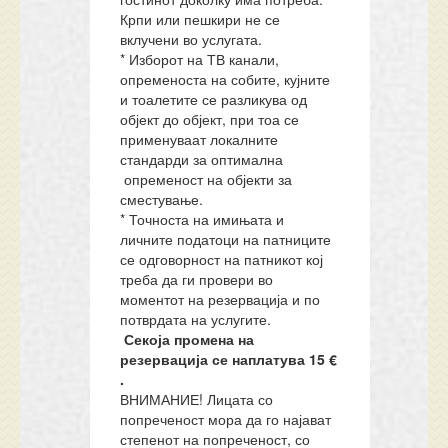
Крпи или пешкири не се
вклучени во услугата.
* Изборот на ТВ канали,
опременоста на собите, кујните
и тоалетите се разликува од
објект до објект, при тоа се
применуваат локалните
стандарди за оптимална
опременост на објекти за
сместување.
* Точноста на имињата и
личните податоци на патниците
се одговорност на патникот кој
треба да ги провери во
моментот на резервација и по
потврдата на услугите.
Секоја промена на
резервација се наплатува 15 €
.
ВНИМАНИЕ! Лицата со
попреченост мора да го најават
степенот на попреченост, со