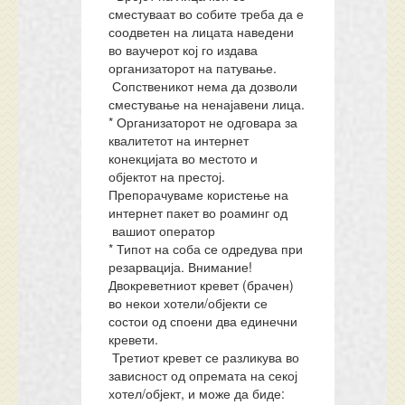
сместуваат во собите треба да е
соодветен на лицата наведени
во ваучерот кој го издава
организаторот на патување.
Сопственикот нема да дозволи
сместување на ненајавени лица.
* Организаторот не одговара за
квалитетот на интернет
конекцијата во местото и
објектот на престој.
Препорачуваме користење на
интернет пакет во роаминг од
вашиот оператор
* Типот на соба се одредува при
резарвација. Внимание!
Двокреветниот кревет (брачен)
во некои хотели/објекти се
состои од споени два единечни
кревети.
Третиот кревет се разликува во
зависност од опремата на секој
хотел/објект, и може да биде: