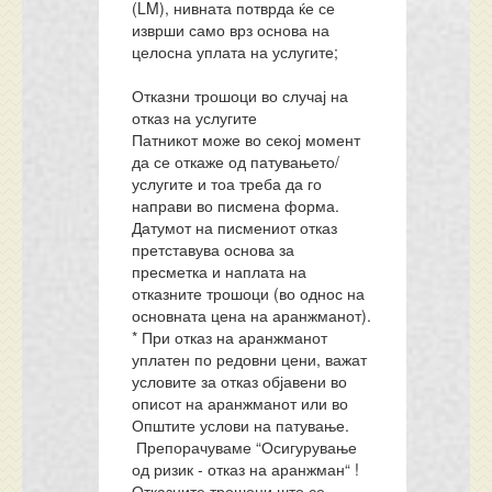
(LM), нивната потврда ќе се
изврши само врз основа на
целосна уплата на услугите;
Отказни трошоци во случај на
отказ на услугите
Патникот може во секој момент
да се откаже од патувањето/
услугите и тоа треба да го
направи во писмена форма.
Датумот на писмениот отказ
претставува основа за
пресметка и наплата на
отказните трошоци (во однос на
основната цена на аранжманот).
* При отказ на аранжманот
уплатен по редовни цени, важат
условите за отказ објавени во
описот на аранжманот или во
Општите услови на патување.
Препорачуваме “Осигурување
од ризик - отказ на аранжман“ !
Отказните трошоци што се