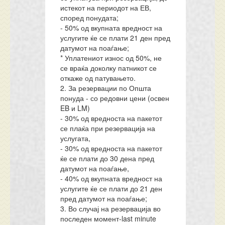
истекот на периодот на ЕВ,
според понудата;
- 50% од вкупната вредност на
услугите ќе се плати 21 ден пред
датумот на поаѓање;
* Уплатениот износ од 50%, не
се враќа доколку патникот се
откаже од патувањето.
2. За резервации по Општа
понуда - со редовни цени (освен
EB и LM)
- 30% од вредноста на пакетот
се плаќа при резервација на
услугата,
- 30% од вредноста на пакетот
ќе се плати до 30 дена пред
датумот на поаѓање,
- 40% од вкупната вредност на
услугите ќе се плати до 21 ден
пред датумот на поаѓање;
3. Во случај на резервација во
последен момент-last minute