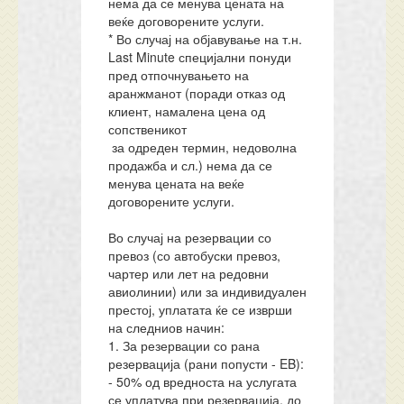
нема да се менува цената на
веќе договорените услуги.
* Во случај на објавување на т.н.
Last Minute специјални понуди
пред отпочнувањето на
аранжманот (поради отказ од
клиент, намалена цена од
сопственикот
за одреден термин, недоволна
продажба и сл.) нема да се
менува цената на веќе
договорените услуги.
Во случај на резервации со
превоз (со автобуски превоз,
чартер или лет на редовни
авиолинии) или за индивидуален
престој, уплатата ќе се изврши
на следниов начин:
1. За резервации со рана
резервација (рани попусти - EB):
- 50% од вредноста на услугата
се уплатува при резервација, до