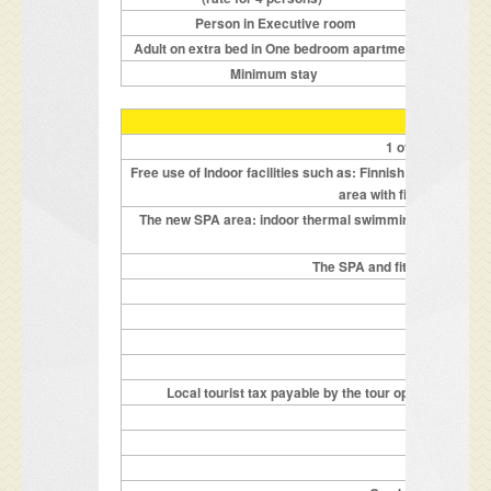
Person in Executive room
Adult on extra bed in One bedroom apartment
Minimum stay
1 overnight per 
Free use of Indoor facilities such as: Finnish sauna, Sal
area with fireplace, ind
The new SPA area: indoor thermal swimming pool, steam 
The SPA and fitness center ar
completely 
Hot
Local tourist tax payable by the tour operator who ha
Double De