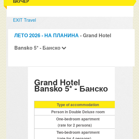
ВАУЧЕР
EXIT Travel
ЛЕТО 2026 - НА ПЛАНИНА
- Grand Hotel
Bansko 5* - Банско
Grand Hotel
Bansko 5* - Банско
Type of accommodation
16
Person in Double Deluxe room
One-bedroom apartment
(rate for 2 persons)
Two-bedroom apartment
(rate for 4 persons)