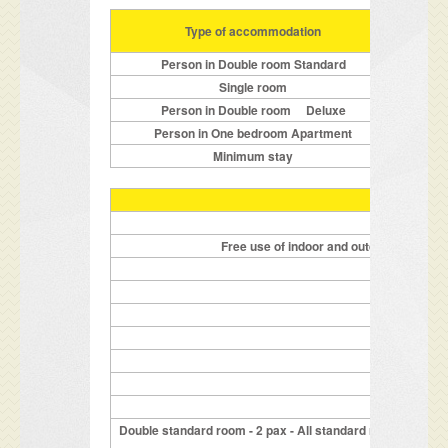
11.0
Type of accommodation
Person in Double room Standard
Single room
Person in Double room Deluxe
Person in One bedroom Apartment
Minimum stay
1 overnight p
Free use of indoor and outdoor pool with
K
P
Hotel 
Double standard room - 2 pax - All standard rooms are c