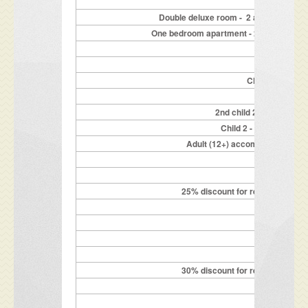
co
Double deluxe room - 2 adults on a reg
One bedroom apartment - 2 adults on a re
Children up to 
1st child 2 - 
2nd child 2 - 11.99 y. o
Child 2 - 11.99y on re
Adult (12+) accommodated on a
25% discount for reservations ma
-
-
30% discount for reservations ma
-