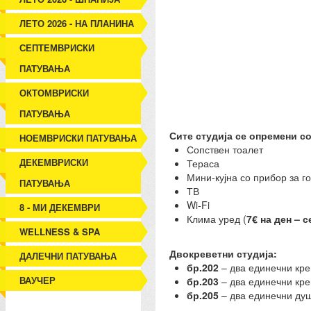
ЛЕТО 2026 - НА ПЛАНИНА
СЕПТЕМВРИСКИ
ПАТУВАЊА
ОКТОМВРИСКИ
ПАТУВАЊА
Сите студија се опремени с
НОЕМВРИСКИ ПАТУВАЊА
Сопствен тоалет
ДЕКЕМВРИСКИ
Тераса
Мини-кујна со прибор за г
ПАТУВАЊА
ТВ
Wi-Fi
8 - МИ ДЕКЕМВРИ
Клима уред (
7€ на ден – 
WELLNESS & SPA
Двокреветни студија:
ДАЛЕЧНИ ПАТУВАЊА
бр.202
– два единечни кре
ВАУЧЕР
бр.203
– два единечни кре
бр.205
– два единечни душ