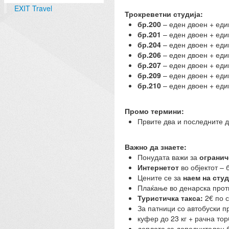
EXIT Travel
Трокреветни студија:
бр.200
– еден двоен + еди
бр.201
– еден двоен + еди
бр.204
– еден двоен + еди
бр.206
– еден двоен + еди
бр.207
– еден двоен + еди
бр.209
– еден двоен + еди
бр.210
– еден двоен + еди
Промо термини:
Првите два и последните 
Важно да знаете:
Понудата важи за
огранич
Интернетот
во објектот – 
Цените се за
наем на сту
Плаќање во денарска проти
Туристичка такса:
2€ по с
За патници со автобуски п
куфер до 23 кг + рачна тор
доплата за дополнителен б