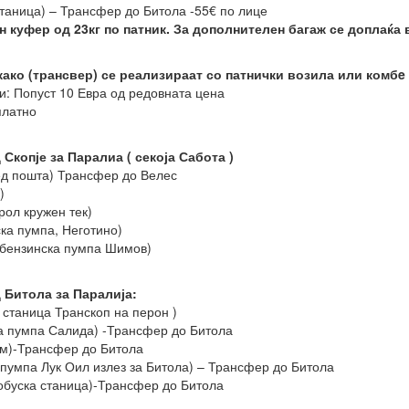
станица) – Трансфер до Битола -55€ по лице
н куфер од 23кг по патник. За дополнителен багаж се доплаќа 
како (трансвер) се реализираат со патнички возила или комбe
ни: Попуст 10 Евра од редовната цена
платно
Скопје за Паралиа ( секоја Сабота )
ед пошта) Трансфер до Велес
)
рол кружен тек)
ска пумпа, Неготино)
(бензинска пумпа Шимов)
 Битола за Паралија:
а станица Транскоп на перон )
ка пумпа Салида) -Трансфер до Битола
им)-Трансфер до Битола
 пумпа Лук Оил излез за Битола) – Трансфер до Битола
тобуска станица)-Трансфер до Битола