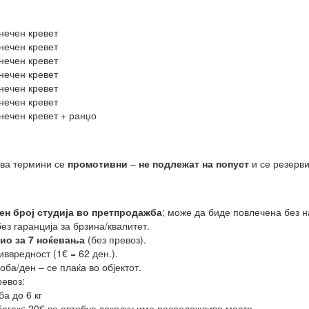
нечен кревет
нечен кревет
нечен кревет
нечен кревет
нечен кревет
нечен кревет
нечен кревет + ранџо
два термини се
промотивни
–
не подлежат на попуст
и се резерв
ен број студија во претпродажба
; може да биде повлечена без н
без гаранција за брзина/квалитет.
дио за 7 ноќевања
(без превоз).
ввредност (1€ = 62 ден.).
оба/ден – се плаќа во објектот.
ревоз:
ба до 6 кг
агаж: 20€ во автобус доколку има расположливо место