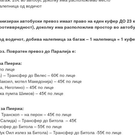
налепница од водичот
низиран автобуски превоз имаат право на еден куфер ДО 23 кг
противвредност), доколку има расположлив простор во автобу
од водичот, добива налепница за багаж – 1 налепница = 1 куфе
оз. Повратен превоз до Паралија е:
за Пиериа:
 по лице
) – Трансфер до Велес – 60€ по лице
акоил, мотел Македонија) – 45€ по лице
а, Неготино) – 45€ по лице
ка пумпа Шимов) – 45€ по лице
 за Пиериа:
 Транскоп – на перон – 45€ по лице
 Салида) – Трансфер до Битола – 45€
нсфер до Битола – 55€ по лице
ук Оил излез за Битола) – Трансфер до Битола -55€ по лице