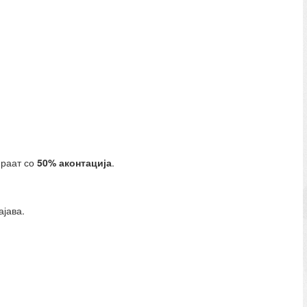
ираат со
50% аконтација
.
ајава.