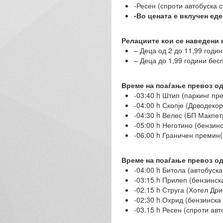
-Ресен (спроти автобуска 
-Во цената е вклучен еде
Релациите кои се наведени 
– Деца од 2 до 11,99 годи
– Деца до 1,99 години бес
Време на поаѓање превоз од 
-03:40 h Штип (паркинг пр
-04:00 h Скопје (Дрводекор
-04:30 h Велес (БП Макпет
-05:00 h Неготино (бензин
-06:00 h Граничен премин
Време на поаѓање превоз од
-04:00 h Битола (автобуск
-03:15 h Прилеп (бензинс
-02.15 h Струга (Хотел Др
-02:30 h Охрид (бензинска
-03.15 h Ресен (спроти ав