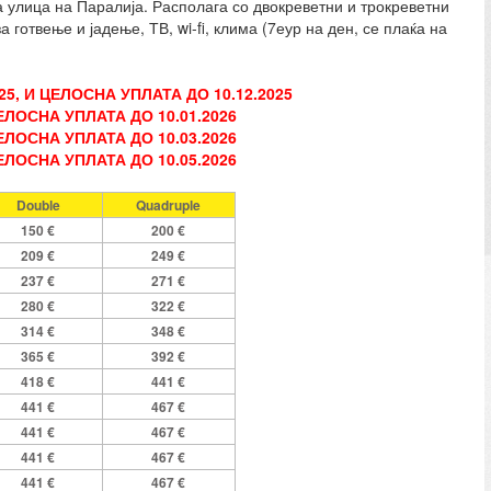
 улица на Паралија. Располага со двокреветни и трокреветни
 готвење и јадење, ТВ, wi-fi, клима (7еур на ден, се плаќа на
025, И ЦЕЛОСНА УПЛАТА ДО 10.12
.2025
ЦЕЛОСНА УПЛАТА ДО 10.0
1
.202
6
ЦЕЛОСНА УПЛАТА ДО 10.03.2026
ЕЛОСНА УПЛАТА ДО 10.05.2026
Double
Quadruple
150 €
200 €
209 €
249 €
237 €
271 €
280 €
322 €
314 €
348 €
365 €
392 €
418 €
441 €
441 €
467 €
441 €
467 €
441 €
467 €
441 €
467 €