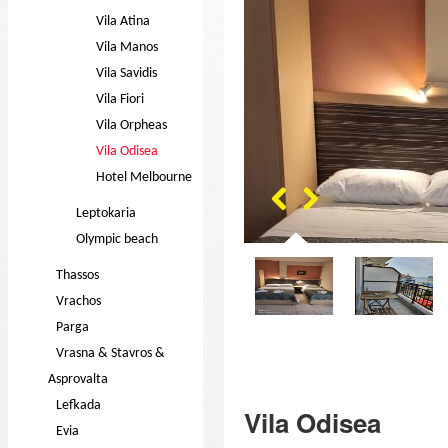
Vila Atina
Vila Manos
Vila Savidis
Vila Fiori
Vila Orpheas
Vila Odisea
Hotel Melbourne
Leptokaria
Olympic beach
Thassos
Vrachos
Parga
Vrasna & Stavros &
Asprovalta
Lefkada
Vila Odisea
Evia