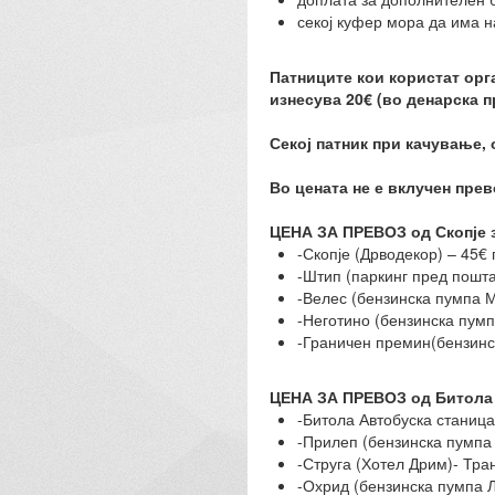
секој куфер мора да има 
Патниците кои користат орга
изнесува 20€ (во денарска 
Секој патник при качување, 
Во цената не е вклучен прев
ЦЕНА ЗА ПРЕВОЗ од Скопје 
-Скопје (Дрводекор) – 45€
-Штип (паркинг пред пошта
-Велес (бензинска пумпа М
-Неготино (бензинска пумп
-Граничен премин(бензинс
ЦЕНА ЗА ПРЕВОЗ од Битола
-Битола Автобуска станица
-Прилеп (бензинска пумпа
-Струга (Хотел Дрим)- Тра
-Охрид (бензинска пумпа Л