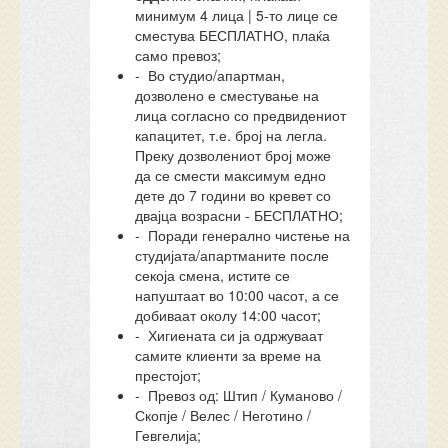
минимум 4 лица | 5-то лице се
сместува БЕСПЛАТНО, плаќа
само превоз;
- Во студио/апартман,
дозволено е сместување на
лица согласно со предвидениот
капацитет, т.е. број на легла.
Преку дозволениот број може
да се смести максимум едно
дете до 7 години во кревет со
двајца возрасни - БЕСПЛАТНО;
- Поради генерално чистење на
студијата/апартманите после
секоја смена, истите се
напуштаат во 10:00 часот, а се
добиваат околу 14:00 часот;
- Хигиената си ја одржуваат
самите клиенти за време на
престојот;
- Превоз од: Штип / Куманово /
Скопје / Велес / Неготино /
Гевгелија;