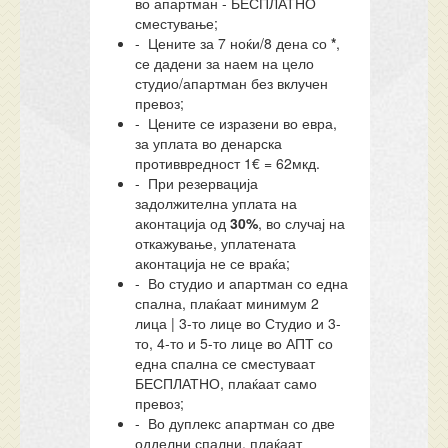
во апартман - БЕСПЛАТНО
сместување;
- Цените за 7 ноќи/8 дена со
*
,
се дадени за наем на цело
студио/апартман без вклучен
превоз;
- Цените се изразени во евра,
за уплата во денарска
противвредност 1€ = 62мкд.
- При резервација
задолжителна уплата на
аконтација од
30%
, во случај на
откажување, уплатената
аконтација не се враќа;
- Во студио и апартман со една
спална, плаќаат минимум 2
лица | 3-то лице во Студио и 3-
то, 4-то и 5-то лице во АПТ со
една спална се сместуваат
БЕСПЛАТНО, плаќаат само
превоз;
- Во дуплекс апартман со две
одделни спални, плаќаат