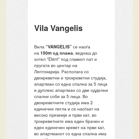
Vila Vangelis
Вила
“VANGELIS”
се наоѓа
на
150m од плажа
, веднаш до
хотел "Eleni" под главиот пат и
пругата во центар на
Лептокарија. Располага со
двокреветни и трокреветни студија,
апартман со една спална за 5 лица
и дуплекс апартман со две одделни
спални соби за 5 лица. Во
двокреветните студија има 2
единечни легла и се наоѓаат на
високо приземје и први кат, во
трокреветните има еден брачен и
еден единечен кревет на први кат,
во апартманот со една спална има