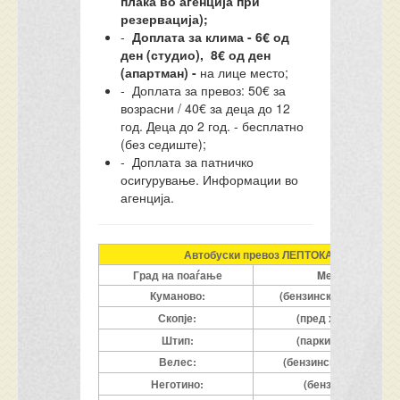
плаќа во агенција при
резервација);
-
Доплата за клима - 6€ од
ден (студио),
8€ од ден
(апартман) -
на лице место;
- Доплата за превоз: 50€ за
возрасни / 40€ за деца до 12
год. Деца до 2 год. - бесплатно
(без седиште);
- Доплата за патничко
осигурување. Информации во
агенција.
Автобуски превоз ЛЕПТОКАРИЈА, споре
Град на поаѓање
Mесто на поаѓ
Куманово:
(бензинска Макпетрол 
Скопје:
(пред хотел Конти
Штип:
(паркинг пред нова
Велес:
(бензинска, мотел Ма
Неготино:
(бензинска, Макпе