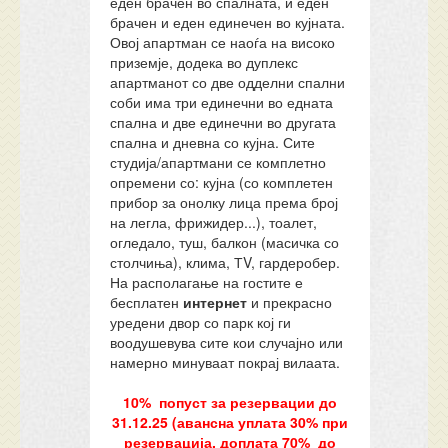
еден брачен во спалната, и еден
брачен и еден единечен во кујната.
Овој апартман се наоѓа на високо
приземје, додека во дуплекс
апартманот со две одделни спални
соби има три единечни во едната
спална и две единечни во другата
спална и дневна со кујна. Сите
студија/апартмани се комплетно
опремени со: кујна (со комплетен
прибор за онолку лица према број
на легла, фрижидер...), тоалет,
огледало, туш, балкон (масичка со
столчиња), клима, ТV, гардеробер.
На располагање на гостите е
бесплатен
интернет
и прекрасно
уредени двор со парк кој ги
воодушевува сите кои случајно или
намерно минуваат покрај вилаата.
10% попуст за резервации до
31.12.25 (авансна уплата 30% при
резервација, доплата 70% до