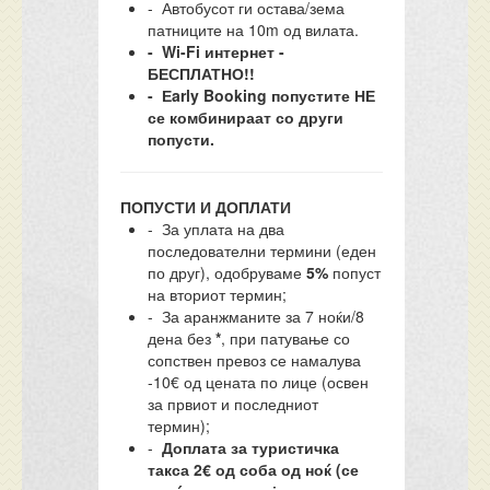
- Автобусот ги остава/зема
патниците на 10m од вилата.
- Wi-Fi интернет -
БЕСПЛАТНО!!
- Еarly Booking попустите НЕ
се комбинираат со други
попусти.
ПОПУСТИ И ДОПЛАТИ
- За уплата на два
последователни термини (еден
по друг), одобруваме
5%
попуст
на вториот термин;
- За аранжманите за 7 ноќи/8
дена без
*
, при патување со
сопствен превоз се намалува
-10€ од цената по лице (освен
за првиот и последниот
термин);
-
Доплата за туристичка
такса 2€ од соба од ноќ (се