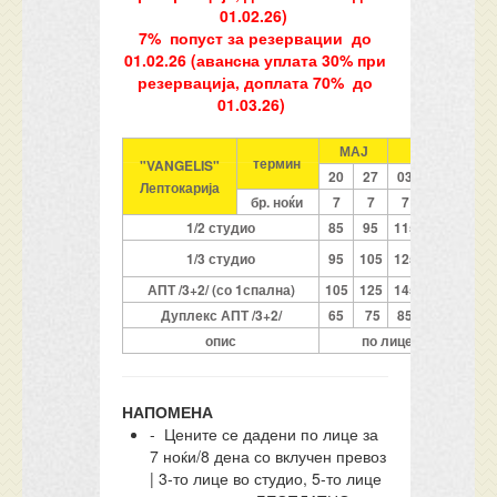
01.02.26)
7% попуст за резервации до
01.02.26 (авансна уплата 30% при
резервација, доплата 70% до
01.03.26)
МАЈ
ЈУНИ
термин
"VANGELIS"
20
27
03
10
17
Лептокарија
бр. ноќи
7
7
7
7
7
1/2 студио
85
95
115
135
155
1/3 студио
95
105
125
145
175
АПТ /3+2/ (со 1спална)
105
125
145
175
205
Дуплекс АПТ /3+2/
65
75
85
105
125
опис
по лице со превоз
НАПОМЕНА
- Цените се дадени по лице за
7 ноќи/8 дена со вклучен превоз
| 3-то лице во студио, 5-то лице